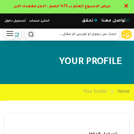
✕
عرض الاسبوع اتعلم ب 75% خصم : احجز مقعدك الان
تواصل معنا
تحقق
انشئ حساب
تسجيل دخول
YOUR PROFILE
Your Profile
Home