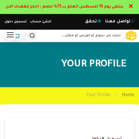
✕
ينتهي يوم 15 اغسطس اتعلم ب 75% خصم : احجز مقعدك الان
تواصل معنا
تحقق
انشئ حساب
تسجيل دخول
YOUR PROFILE
Your Profile
Home