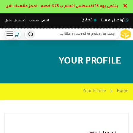
✕
ينتهي يوم 15 اغسطس اتعلم ب 75% خصم : احجز مقعدك الان
تواصل معنا
تحقق
انشئ حساب
تسجيل دخول
YOUR PROFILE
Your Profile
Home