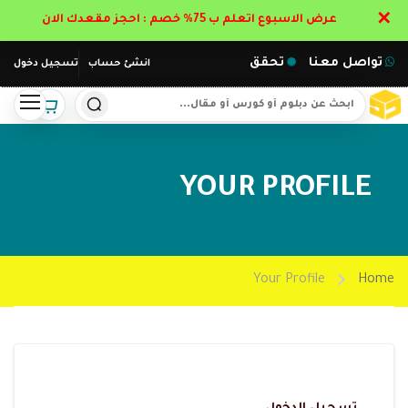
✕
عرض الاسبوع اتعلم ب 75% خصم : احجز مقعدك الان
تواصل معنا
تحقق
انشئ حساب
تسجيل دخول
YOUR PROFILE
Your Profile
Home