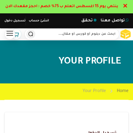
✕
ينتهي يوم 15 اغسطس اتعلم ب 75% خصم : احجز مقعدك الان
تواصل معنا
تحقق
انشئ حساب
تسجيل دخول
YOUR PROFILE
Your Profile
Home