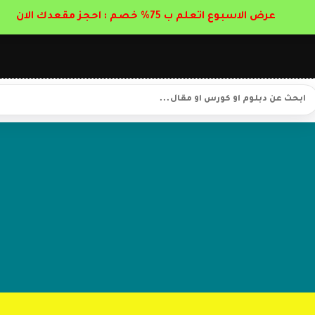
عرض الاسبوع اتعلم ب 75% خصم : احجز مقعدك الان